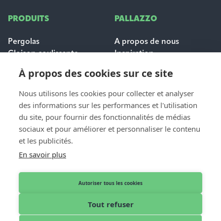
PRODUITS
PALLAZZO
Pergolas
A propos de nous
Cloison coulissante
Inspiration
Protection solaire
Carrières
À propos des cookies sur ce site
Questions fréquemment
posées
Nous utilisons les cookies pour collecter et analyser
des informations sur les performances et l'utilisation
POUR LES
du site, pour fournir des fonctionnalités de médias
CONTACT
PROFESSIONNELS
sociaux et pour améliorer et personnaliser le contenu
Contact et aide
et les publicités.
Dealer login
Demande de devis
En savoir plus
Devenir distributeur
Nos revendeurs
Autoriser tous les cookies
Tout refuser
Français
© 2026 Pallazzo