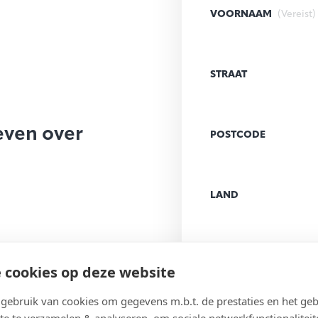
VOORNAAM
(Vereist)
STRAAT
even over
POSTCODE
LAND
E-MAILADRES
(Vereist
 cookies op deze website
ebruik van cookies om gegevens m.b.t. de prestaties en het geb
te te verzamelen & analyseren, om sociale netwerkfunctionaliteit
BERICHT