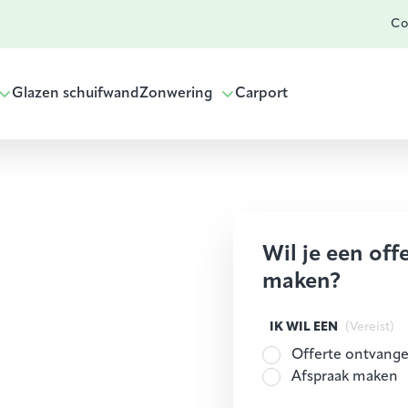
Co
Glazen schuifwand
Zonwering
Carport
Wil je een off
maken?
IK WIL EEN
(Vereist)
Offerte ontvang
Afspraak maken