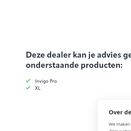
Deze dealer kan je advies g
onderstaande producten:
Invigo Pro
XL
Over de
We maken g
deze websi