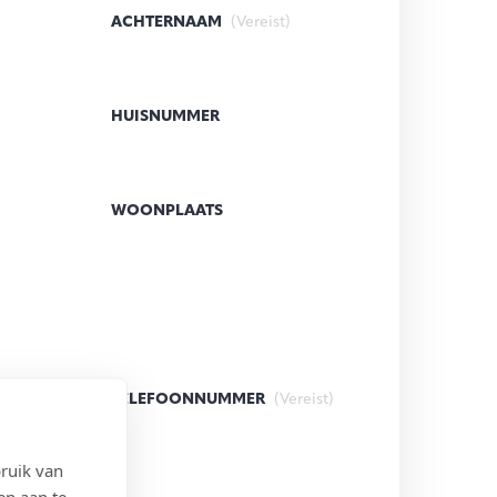
ACHTERNAAM
(Vereist)
HUISNUMMER
WOONPLAATS
)
TELEFOONNUMMER
(Vereist)
ruik van
en aan te