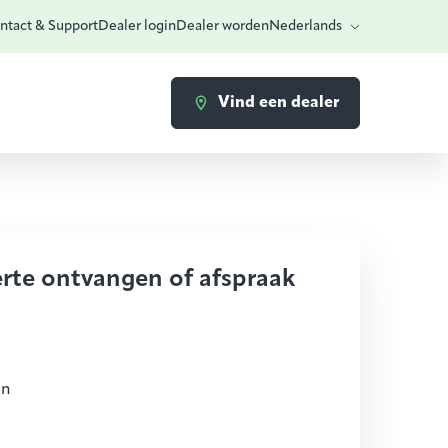
ntact & Support
Dealer login
Dealer worden
Nederlands
Vind een dealer
erte ontvangen of afspraak
en