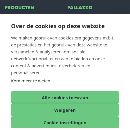
PRODUCTEN
PALLAZZO
Terrasoverkappingen
Over ons
Over de cookies op deze website
Glazen schuifwand
Inspiratie
Zonwering
Vacatures
We maken gebruik van cookies om gegevens m.b.t.
Veelgestelde vragen
de prestaties en het gebruik van deze website te
verzamelen & analyseren, om sociale
VOOR PROFESSIONALS
netwerkfunctionaliteiten aan te bieden en onze
CONTACT
content & advertenties te verbeteren en
Dealer login
Contact & Support
personaliseren.
Dealer worden
Offerte aanvragen
Kom meer te weten
Vind een dealer
Alle cookies toestaan
Weigeren
Nederlands
© 2026 Pallazzo
Cookie-instellingen
Disclaimer
Privacy Policy
Cookies