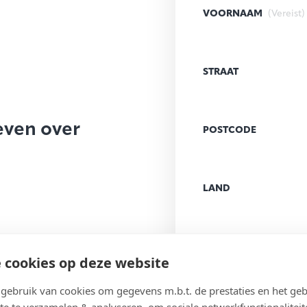
VOORNAAM
(Vereist)
STRAAT
even over
POSTCODE
LAND
E-MAILADRES
(Vereist
 cookies op deze website
ebruik van cookies om gegevens m.b.t. de prestaties en het geb
te te verzamelen & analyseren, om sociale netwerkfunctionaliteit
BERICHT