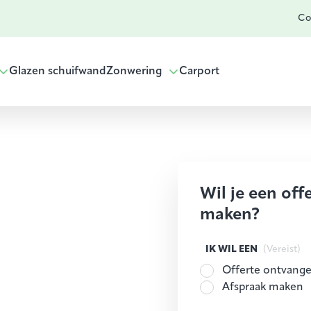
Co
Glazen schuifwand
Zonwering
Carport
Wil je een off
maken?
IK WIL EEN
(Vereist)
Offerte ontvang
Afspraak maken