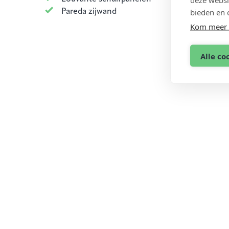
bieden en 
Pareda zijwand
Kom meer 
Alle co