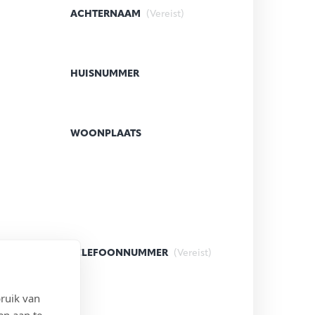
ACHTERNAAM
(Vereist)
HUISNUMMER
WOONPLAATS
)
TELEFOONNUMMER
(Vereist)
ruik van
en aan te