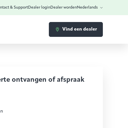
ntact & Support
Dealer login
Dealer worden
Nederlands
Vind een dealer
erte ontvangen of afspraak
en