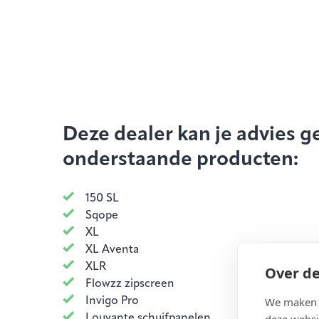
Deze dealer kan je advies g
onderstaande producten:
150 SL
Sqope
XL
XL Aventa
XLR
Over de
Flowzz zipscreen
We maken g
Invigo Pro
deze websi
Louvante schuifpanelen