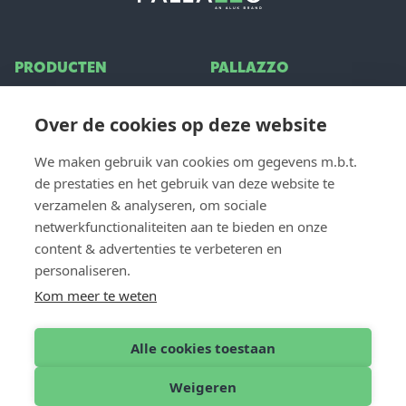
PRODUCTEN
PALLAZZO
Terrasoverkappingen
Over ons
Over de cookies op deze website
Glazen schuifwand
Inspiratie
Zonwering
Vacatures
We maken gebruik van cookies om gegevens m.b.t.
Veelgestelde vragen
de prestaties en het gebruik van deze website te
verzamelen & analyseren, om sociale
VOOR PROFESSIONALS
netwerkfunctionaliteiten aan te bieden en onze
CONTACT
content & advertenties te verbeteren en
Dealer login
Contact & Support
personaliseren.
Dealer worden
Offerte aanvragen
Kom meer te weten
Vind een dealer
Alle cookies toestaan
Weigeren
Nederlands
© 2026 Pallazzo