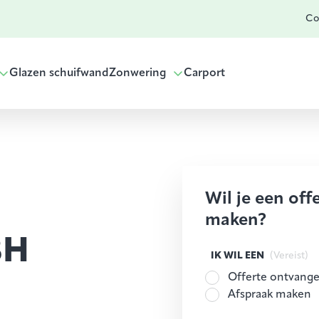
Co
Glazen schuifwand
Zonwering
Carport
Wil je een off
maken?
BH
IK WIL EEN
(Vereist)
Offerte ontvang
Afspraak maken