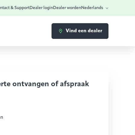
ntact & Support
Dealer login
Dealer worden
Nederlands
Vind een dealer
erte ontvangen of afspraak
en