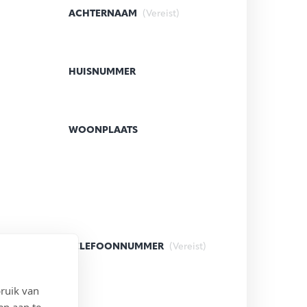
ACHTERNAAM
(Vereist)
HUISNUMMER
WOONPLAATS
)
TELEFOONNUMMER
(Vereist)
ruik van
en aan te