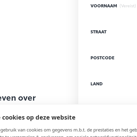
VOORNAAM
(Vereist)
STRAAT
POSTCODE
LAND
even over
E-MAILADRES
(Vereist
 cookies op deze website
ebruik van cookies om gegevens m.b.t. de prestaties en het geb
te te verzamelen & analyseren, om sociale netwerkfunctionaliteit
BERICHT