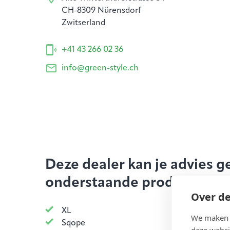
CH-8309 Nürensdorf
Zwitserland
+41 43 266 02 36
info@green-style.ch
Deze dealer kan je advies g
onderstaande producten:
Over de
XL
We maken g
Sqope
deze websi