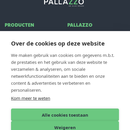
PRODUCTEN
PALLAZZO
Terrasoverkappingen
Over ons
Over de cookies op deze website
Glazen schuifwand
Inspiratie
Zonwering
Vacatures
We maken gebruik van cookies om gegevens m.b.t.
Veelgestelde vragen
de prestaties en het gebruik van deze website te
verzamelen & analyseren, om sociale
VOOR PROFESSIONALS
netwerkfunctionaliteiten aan te bieden en onze
CONTACT
content & advertenties te verbeteren en
Dealer login
Contact & Support
personaliseren.
Dealer worden
Offerte aanvragen
Kom meer te weten
Vind een dealer
Alle cookies toestaan
Weigeren