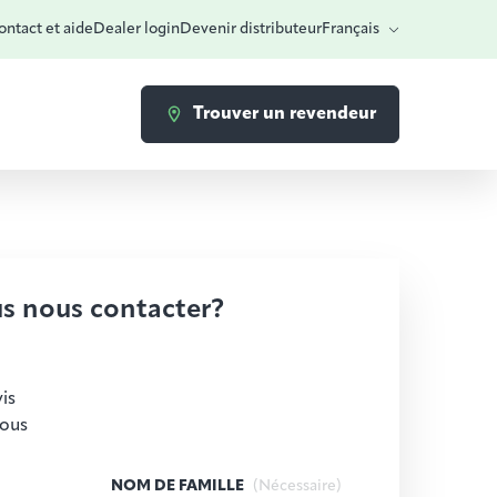
ntact et aide
Dealer login
Devenir distributeur
Français
Trouver un revendeur
s nous contacter?
is
vous
NOM DE FAMILLE
(Nécessaire)