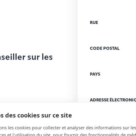
RUE
CODE POSTAL
eiller sur les
PAYS
ADRESSE ÉLECTRONI
(Nécessaire)
s des cookies sur ce site
ons les cookies pour collecter et analyser des informations sur le
MESSAGE
(Nécessaire
s et l'utilisation du site, pour fournir des fonctionnalités de mé