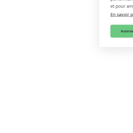
et pour amé
En savoir p
Autorise