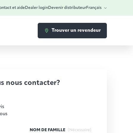
ntact et aide
Dealer login
Devenir distributeur
Français
Trouver un revendeur
s nous contacter?
is
vous
NOM DE FAMILLE
(Nécessaire)