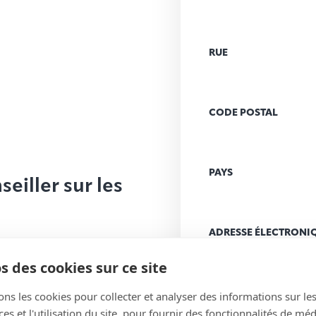
RUE
CODE POSTAL
PAYS
eiller sur les
ADRESSE ÉLECTRONI
(Nécessaire)
s des cookies sur ce site
ons les cookies pour collecter et analyser des informations sur le
MESSAGE
(Nécessaire
s et l'utilisation du site, pour fournir des fonctionnalités de mé