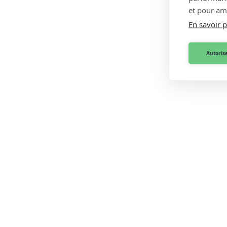
et pour amé
En savoir p
Autorise