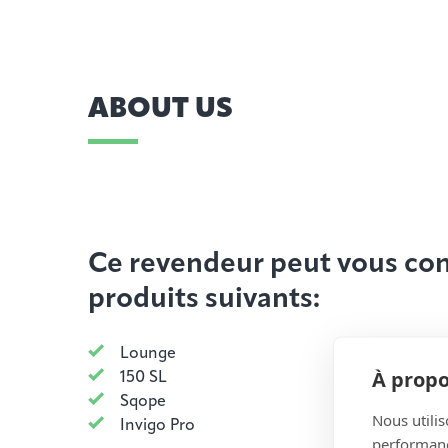
ABOUT US
Ce revendeur peut vous cons
produits suivants:
Lounge
À propo
150 SL
Sqope
Nous utilis
Invigo Pro
performance