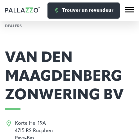
Trouver un revendeur
DEALERS
VAN DEN
MAAGDENBERG
ZONWERING BV
Korte Hei 19A
4715 RS Rucphen
Pays-Bas