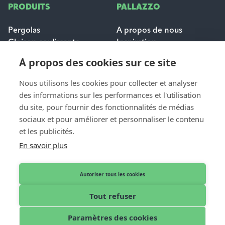
PRODUITS
PALLAZZO
Pergolas
A propos de nous
Cloison coulissante
Inspiration
Protection solaire
Carrières
À propos des cookies sur ce site
Questions fréquemment
posées
Nous utilisons les cookies pour collecter et analyser
des informations sur les performances et l'utilisation
POUR LES
du site, pour fournir des fonctionnalités de médias
CONTACT
PROFESSIONNELS
sociaux et pour améliorer et personnaliser le contenu
Contact et aide
et les publicités.
Dealer login
Demande de devis
En savoir plus
Devenir distributeur
Nos revendeurs
Autoriser tous les cookies
Tout refuser
Français
© 2026 Pallazzo
Paramètres des cookies