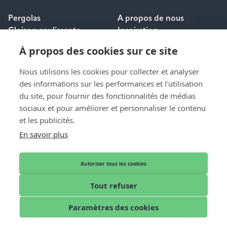
Pergolas
A propos de nous
Cloison coulissante
Inspiration
Protection solaire
Carrières
À propos des cookies sur ce site
Questions fréquemment
posées
Nous utilisons les cookies pour collecter et analyser
des informations sur les performances et l'utilisation
POUR LES
du site, pour fournir des fonctionnalités de médias
CONTACT
PROFESSIONNELS
sociaux et pour améliorer et personnaliser le contenu
Contact et aide
et les publicités.
Dealer login
Demande de devis
En savoir plus
Devenir distributeur
Nos revendeurs
Autoriser tous les cookies
Tout refuser
Français
© 2026 Pallazzo
Paramètres des cookies
Mentions légales
Privacy Policy
Cookies