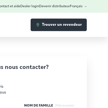
ntact et aide
Dealer login
Devenir distributeur
Français
Trouver un revendeur
s nous contacter?
is
vous
NOM DE FAMILLE
(Nécessaire)