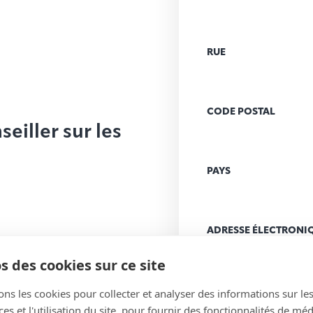
RUE
CODE POSTAL
eiller sur les
PAYS
ADRESSE ÉLECTRONI
(Nécessaire)
s des cookies sur ce site
ons les cookies pour collecter et analyser des informations sur le
MESSAGE
(Nécessaire
s et l'utilisation du site, pour fournir des fonctionnalités de mé