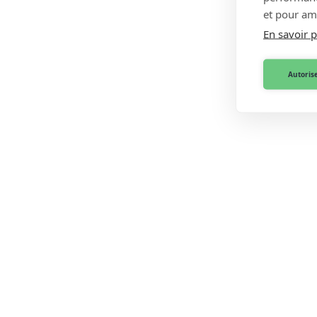
et pour amé
En savoir p
Autorise