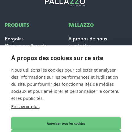
PRODUITS
PALLAZZO
Pergolas
A propos de nous
Cloison coulissante
Inspiration
Protection solaire
Carrières
À propos des cookies sur ce site
Questions fréquemment
posées
Nous utilisons les cookies pour collecter et analyser
des informations sur les performances et l'utilisation
POUR LES
du site, pour fournir des fonctionnalités de médias
CONTACT
PROFESSIONNELS
sociaux et pour améliorer et personnaliser le contenu
Contact et aide
et les publicités.
Dealer login
Demande de devis
En savoir plus
Devenir distributeur
Nos revendeurs
Autoriser tous les cookies