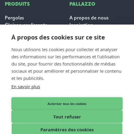
PRODUITS
PALLAZZO
Pergolas
A propos de nous
Cloison coulissante
Inspiration
Protection solaire
Carrières
À propos des cookies sur ce site
Questions fréquemment
posées
Nous utilisons les cookies pour collecter et analyser
des informations sur les performances et l'utilisation
POUR LES
du site, pour fournir des fonctionnalités de médias
CONTACT
PROFESSIONNELS
sociaux et pour améliorer et personnaliser le contenu
Contact et aide
et les publicités.
Dealer login
Demande de devis
En savoir plus
Devenir distributeur
Nos revendeurs
Autoriser tous les cookies
Tout refuser
Français
© 2026 Pallazzo
Paramètres des cookies