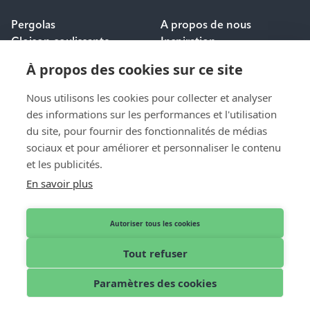
Pergolas
A propos de nous
Cloison coulissante
Inspiration
Protection solaire
Carrières
À propos des cookies sur ce site
Questions fréquemment
posées
Nous utilisons les cookies pour collecter et analyser
des informations sur les performances et l'utilisation
POUR LES
du site, pour fournir des fonctionnalités de médias
CONTACT
PROFESSIONNELS
sociaux et pour améliorer et personnaliser le contenu
Contact et aide
et les publicités.
Dealer login
Demande de devis
En savoir plus
Devenir distributeur
Nos revendeurs
Autoriser tous les cookies
Tout refuser
Français
© 2026 Pallazzo
Paramètres des cookies
Mentions légales
Privacy Policy
Cookies