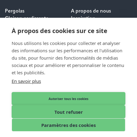
Pergolas
A propos de nous
Cloison coulissante
Inspiration
Protection solaire
Carrières
À propos des cookies sur ce site
Questions fréquemment
posées
Nous utilisons les cookies pour collecter et analyser
des informations sur les performances et l'utilisation
POUR LES
du site, pour fournir des fonctionnalités de médias
CONTACT
PROFESSIONNELS
sociaux et pour améliorer et personnaliser le contenu
Contact et aide
et les publicités.
Dealer login
Demande de devis
En savoir plus
Devenir distributeur
Nos revendeurs
Autoriser tous les cookies
Tout refuser
Français
© 2026 Pallazzo
Paramètres des cookies
Mentions légales
Privacy Policy
Cookies