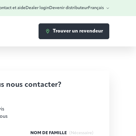
ntact et aide
Dealer login
Devenir distributeur
Français
Trouver un revendeur
s nous contacter?
is
vous
NOM DE FAMILLE
(Nécessaire)