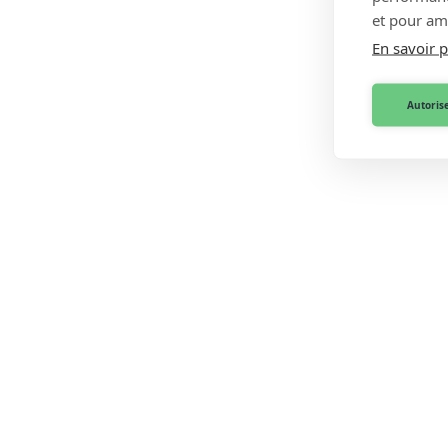
et pour amé
En savoir p
Autorise