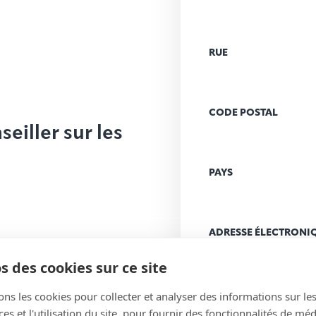
RUE
CODE POSTAL
eiller sur les
PAYS
ADRESSE ÉLECTRONI
(Nécessaire)
s des cookies sur ce site
ons les cookies pour collecter et analyser des informations sur le
MESSAGE
(Nécessaire
s et l'utilisation du site, pour fournir des fonctionnalités de mé