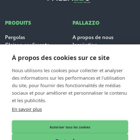
PRODUITS
PALLAZZO
Pergolas
A propos de nous
Cloison coulissante
Inspiration
Protection solaire
Carrières
À propos des cookies sur ce site
Questions fréquemment
posées
Nous utilisons les cookies pour collecter et analyser
des informations sur les performances et l'utilisation
POUR LES
du site, pour fournir des fonctionnalités de médias
CONTACT
PROFESSIONNELS
sociaux et pour améliorer et personnaliser le contenu
Contact et aide
et les publicités.
Dealer login
Demande de devis
En savoir plus
Devenir distributeur
Nos revendeurs
Autoriser tous les cookies