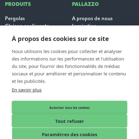
PRODUITS
PALLAZZO
Pergolas
A propos de nous
Cloison coulissante
Inspiration
Protection solaire
Carrières
À propos des cookies sur ce site
Questions fréquemment
posées
Nous utilisons les cookies pour collecter et analyser
des informations sur les performances et l'utilisation
POUR LES
du site, pour fournir des fonctionnalités de médias
CONTACT
PROFESSIONNELS
sociaux et pour améliorer et personnaliser le contenu
Contact et aide
et les publicités.
Dealer login
Demande de devis
En savoir plus
Devenir distributeur
Nos revendeurs
Autoriser tous les cookies
Tout refuser
Français
© 2026 Pallazzo
Paramètres des cookies