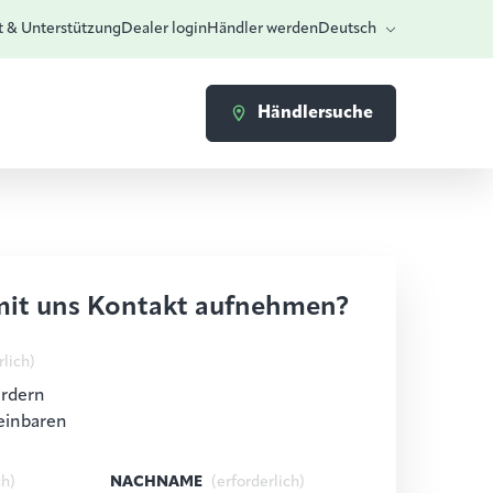
t & Unterstützung
Dealer login
Händler werden
Deutsch
Händlersuche
mit uns Kontakt aufnehmen?
rlich)
ordern
einbaren
ch)
NACHNAME
(erforderlich)