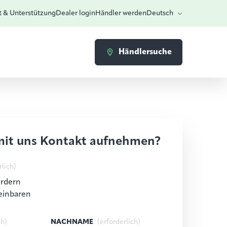
t & Unterstützung
Dealer login
Händler werden
Deutsch
Händlersuche
mit uns Kontakt aufnehmen?
rlich)
ordern
einbaren
ch)
NACHNAME
(erforderlich)