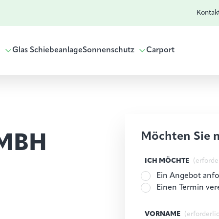
Kontak
g
Glas Schiebeanlage
Sonnenschutz
Carport
Möchten Sie 
MBH
ICH MÖCHTE
(erforde
Ein Angebot anf
Einen Termin ver
VORNAME
(erforderli