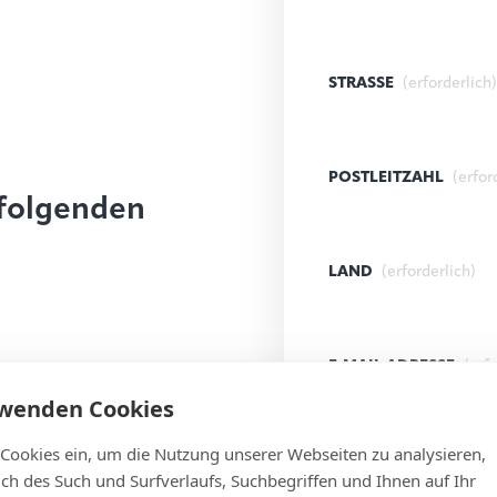
STRASSE
(erforderlich)
POSTLEITZAHL
(erfor
 folgenden
LAND
(erforderlich)
E-MAIL ADRESSE
(erf
rwenden Cookies
 Cookies ein, um die Nutzung unserer Webseiten zu analysieren,
NACHRICHT
(erforder
lich des Such und Surfverlaufs, Suchbegriffen und Ihnen auf Ihr