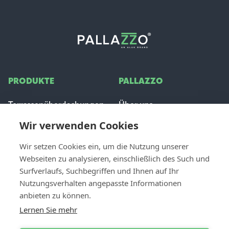
PRODUKTE
PALLAZZO
Terrassenüberdachungen
Über uns
Glas Schiebeanlage
Inspiration
Wir verwenden Cookies
Sonnenschutz
Stellenangebote
Häufig gestellte Fragen
Wir setzen Cookies ein, um die Nutzung unserer
Webseiten zu analysieren, einschließlich des Such und
FÜR PROFIS
Surfverlaufs, Suchbegriffen und Ihnen auf Ihr
CONTACT
Nutzungsverhalten angepasste Informationen
Händler werden
Kontakt & Unterstützung
anbieten zu können.
Dealer login
Einen Händler finden
Lernen Sie mehr
Angebot anfordern