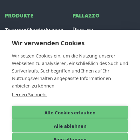
PRODUKTE
PALLAZZO
Terrassenüberdachungen
Über uns
Glas Schiebeanlage
Inspiration
Wir verwenden Cookies
Sonnenschutz
Stellenangebote
Häufig gestellte Fragen
Wir setzen Cookies ein, um die Nutzung unserer
Webseiten zu analysieren, einschließlich des Such und
FÜR PROFIS
Surfverlaufs, Suchbegriffen und Ihnen auf Ihr
CONTACT
Nutzungsverhalten angepasste Informationen
Händler werden
Kontakt & Unterstützung
anbieten zu können.
Dealer login
Einen Händler finden
Lernen Sie mehr
Angebot anfordern
Alle Cookies erlauben
Alle ablehnen
Deutsch
© 2026 Pallazzo
Einstellungen