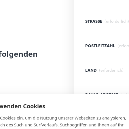
STRASSE
(erforderlich)
POSTLEITZAHL
(erfor
 folgenden
LAND
(erforderlich)
E-MAIL ADRESSE
(erf
rwenden Cookies
 Cookies ein, um die Nutzung unserer Webseiten zu analysieren,
NACHRICHT
(erforder
lich des Such und Surfverlaufs, Suchbegriffen und Ihnen auf Ihr