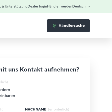
t & Unterstützung
Dealer login
Händler werden
Deutsch
Händlersuche
mit uns Kontakt aufnehmen?
rlich)
ordern
einbaren
ch)
NACHNAME
(erforderlich)