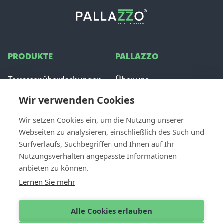
PRODUKTE
PALLAZZO
Terrassenüberdachungen
Über uns
Glas Schiebeanlage
Inspiration
Wir verwenden Cookies
Sonnenschutz
Stellenangebote
Häufig gestellte Fragen
Wir setzen Cookies ein, um die Nutzung unserer
Webseiten zu analysieren, einschließlich des Such und
FÜR PROFIS
Surfverlaufs, Suchbegriffen und Ihnen auf Ihr
CONTACT
Nutzungsverhalten angepasste Informationen
Händler werden
Kontakt & Unterstützung
anbieten zu können.
Dealer login
Einen Händler finden
Lernen Sie mehr
Angebot anfordern
Alle Cookies erlauben