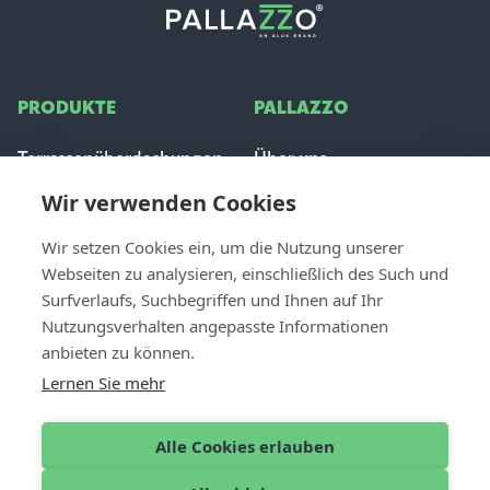
PRODUKTE
PALLAZZO
Terrassenüberdachungen
Über uns
Glas Schiebeanlage
Inspiration
Wir verwenden Cookies
Sonnenschutz
Stellenangebote
Häufig gestellte Fragen
Wir setzen Cookies ein, um die Nutzung unserer
Webseiten zu analysieren, einschließlich des Such und
FÜR PROFIS
Surfverlaufs, Suchbegriffen und Ihnen auf Ihr
CONTACT
Nutzungsverhalten angepasste Informationen
Händler werden
Kontakt & Unterstützung
anbieten zu können.
Dealer login
Einen Händler finden
Lernen Sie mehr
Angebot anfordern
Alle Cookies erlauben